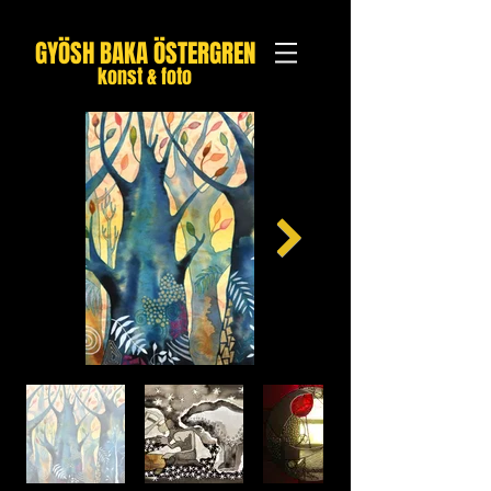
GYÖSH
BAKA ÖSTERGREN
konst & f
oto